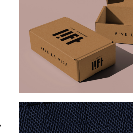
s
o
a